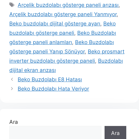
Etiketler
Arçelik buzdolabı gösterge paneli arızası
,
Arçelik buzdolabı gösterge paneli Yanmıyor
,
Beko buzdolabı dijital gösterge ayarı
,
Beko
buzdolabı gösterge paneli
,
Beko Buzdolabı
gösterge paneli anlamları
,
Beko Buzdolabı
gösterge paneli Yanıp Sönüyor
,
Beko prosmart
inverter buzdolabı gösterge paneli
,
Buzdolabı
dijital ekran arızası
Beko Buzdolabı E8 Hatası
Beko Buzdolabı Hata Veriyor
Ara
Ara