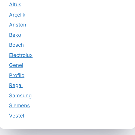
Altus
Arçelik
Ariston
Beko
Bosch
Electrolux
Genel
Profilo
Regal
Samsung
Siemens
Vestel