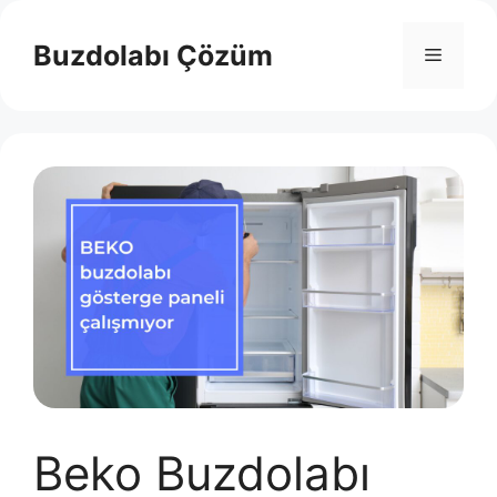
İçeriğe
atla
Buzdolabı Çözüm
Menü
Beko Buzdolabı