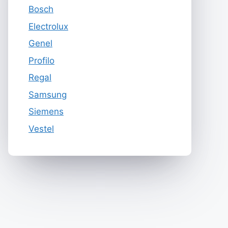
Bosch
Electrolux
Genel
Profilo
Regal
Samsung
Siemens
Vestel