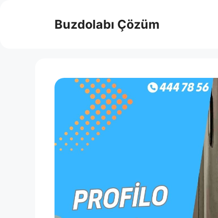
İçeriğe
atla
Buzdolabı Çözüm