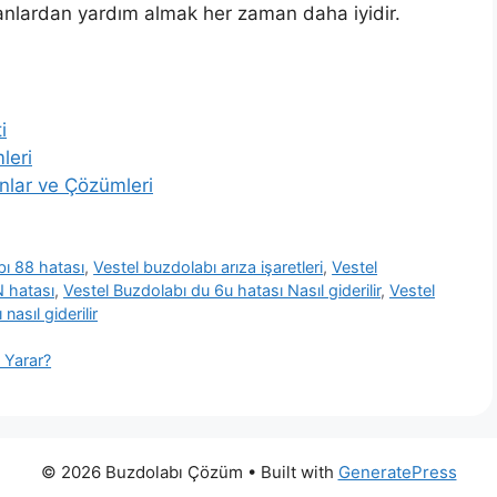
manlardan yardım almak her zaman daha iyidir.
i
leri
nlar ve Çözümleri
bı 88 hatası
,
Vestel buzdolabı arıza işaretleri
,
Vestel
 hatası
,
Vestel Buzdolabı du 6u hatası Nasıl giderilir
,
Vestel
asıl giderilir
 Yarar?
© 2026 Buzdolabı Çözüm
• Built with
GeneratePress