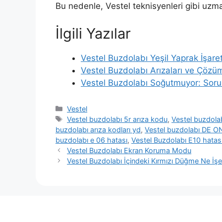
Bu nedenle, Vestel teknisyenleri gibi uz
İlgili Yazılar
Vestel Buzdolabı Yeşil Yaprak İşaret
Vestel Buzdolabı Arızaları ve Çözüm
Vestel Buzdolabı Soğutmuyor: Soru
Kategoriler
Vestel
Etiketler
Vestel buzdolabı 5r arıza kodu
,
Vestel buzdola
buzdolabı arıza kodları yd
,
Vestel buzdolabı DE ON
buzdolabı e 06 hatası
,
Vestel Buzdolabı E10 hatası n
Vestel Buzdolabı Ekran Koruma Modu
Vestel Buzdolabı İçindeki Kırmızı Düğme Ne İşe