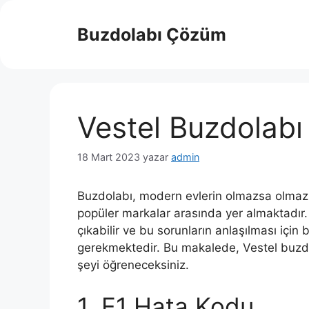
İçeriğe
atla
Buzdolabı Çözüm
Vestel Buzdolabı
18 Mart 2023
yazar
admin
Buzdolabı, modern evlerin olmazsa olmazıdır
popüler markalar arasında yer almaktadır
çıkabilir ve bu sorunların anlaşılması için
gerekmektedir. Bu makalede, Vestel buzdo
şeyi öğreneceksiniz.
1. E1 Hata Kodu