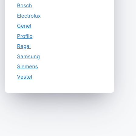
Bosch
Electrolux
Genel
Profilo
Regal
Samsung
Siemens
Vestel