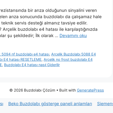
ezistansında bir arıza olduğunun sinyalini veren
elen arıza sonucunda buzdolabı da çalışamaz hale
eknik servis desteği almanız tavsiye edilir.
 Arçelik buzdolabı e4 hatası ile karşılaştığınızda
lar şu şekildedir; İlk olarak …
Devamını oku
k 5094 nf buzdolabı e4 hatası
,
Arçelik Buzdolabı 5088 E4
abı E4 hatası RESETLEME
,
Arçelik no frost buzdolabı E4
ME
,
Buzdolabı E4 hatası nasıl Giderilir
© 2026 Buzdolabı Çözüm
• Built with
GeneratePress
sı
Beko Buzdolabı gösterge paneli anlamları
Siemens