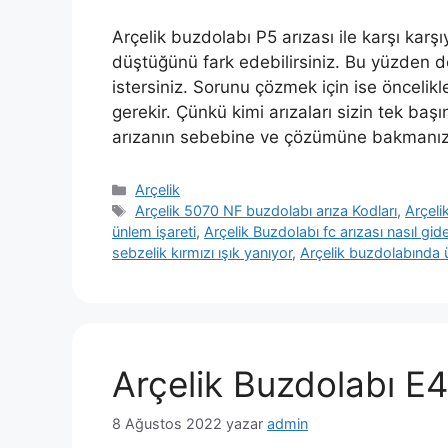
Arçelik buzdolabı P5 arızası ile karşı kar
düştüğünü fark edebilirsiniz. Bu yüzden 
istersiniz. Sorunu çözmek için ise önceli
gerekir. Çünkü kimi arızaları sizin tek b
arızanın sebebine ve çözümüne bakmanız
Kategoriler
Arçelik
Etiketler
Arçelik 5070 NF buzdolabı arıza Kodları
,
Arçeli
ünlem işareti
,
Arçelik Buzdolabı fc arızası nasıl gider
sebzelik kırmızı ışık yanıyor
,
Arçelik buzdolabında ü
Arçelik Buzdolabı E4
8 Ağustos 2022
yazar
admin