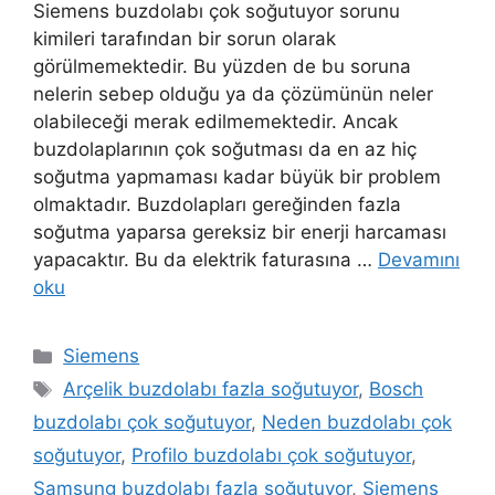
Siemens buzdolabı çok soğutuyor sorunu
kimileri tarafından bir sorun olarak
görülmemektedir. Bu yüzden de bu soruna
nelerin sebep olduğu ya da çözümünün neler
olabileceği merak edilmemektedir. Ancak
buzdolaplarının çok soğutması da en az hiç
soğutma yapmaması kadar büyük bir problem
olmaktadır. Buzdolapları gereğinden fazla
soğutma yaparsa gereksiz bir enerji harcaması
yapacaktır. Bu da elektrik faturasına …
Devamını
oku
Kategoriler
Siemens
Etiketler
Arçelik buzdolabı fazla soğutuyor
,
Bosch
buzdolabı çok soğutuyor
,
Neden buzdolabı çok
soğutuyor
,
Profilo buzdolabı çok soğutuyor
,
Samsung buzdolabı fazla soğutuyor
,
Siemens