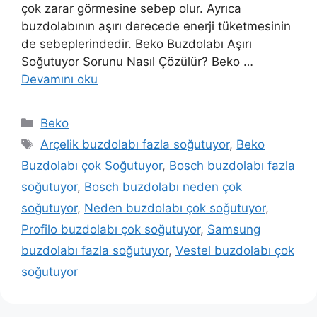
çok zarar görmesine sebep olur. Ayrıca
buzdolabının aşırı derecede enerji tüketmesinin
de sebeplerindedir. Beko Buzdolabı Aşırı
Soğutuyor Sorunu Nasıl Çözülür? Beko …
Devamını oku
Kategoriler
Beko
Etiketler
Arçelik buzdolabı fazla soğutuyor
,
Beko
Buzdolabı çok Soğutuyor
,
Bosch buzdolabı fazla
soğutuyor
,
Bosch buzdolabı neden çok
soğutuyor
,
Neden buzdolabı çok soğutuyor
,
Profilo buzdolabı çok soğutuyor
,
Samsung
buzdolabı fazla soğutuyor
,
Vestel buzdolabı çok
soğutuyor