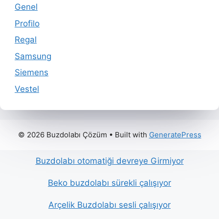
Genel
Profilo
Regal
Samsung
Siemens
Vestel
© 2026 Buzdolabı Çözüm
• Built with
GeneratePress
Buzdolabı otomatiği devreye Girmiyor
Beko buzdolabı sürekli çalışıyor
Arçelik Buzdolabı sesli çalışıyor