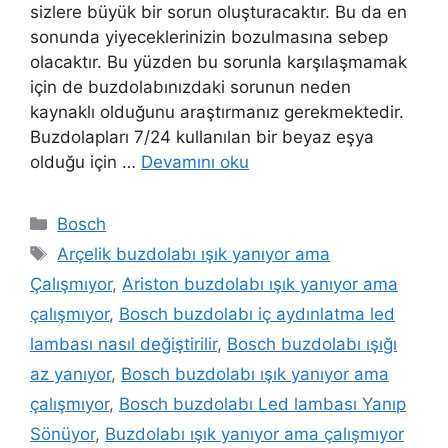
sizlere büyük bir sorun oluşturacaktır. Bu da en
sonunda yiyeceklerinizin bozulmasına sebep
olacaktır. Bu yüzden bu sorunla karşılaşmamak
için de buzdolabınızdaki sorunun neden
kaynaklı olduğunu araştırmanız gerekmektedir.
Buzdolapları 7/24 kullanılan bir beyaz eşya
olduğu için …
Devamını oku
Kategoriler
Bosch
Etiketler
Arçelik buzdolabı ışık yanıyor ama
Çalışmıyor
,
Ariston buzdolabı ışık yanıyor ama
çalışmıyor
,
Bosch buzdolabı iç aydınlatma led
lambası nasıl değiştirilir
,
Bosch buzdolabı ışığı
az yanıyor
,
Bosch buzdolabı ışık yanıyor ama
çalışmıyor
,
Bosch buzdolabı Led lambası Yanıp
Sönüyor
,
Buzdolabı ışık yanıyor ama çalışmıyor