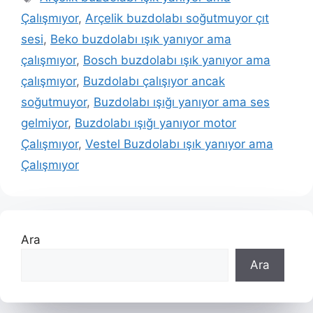
Çalışmıyor
,
Arçelik buzdolabı soğutmuyor çıt
sesi
,
Beko buzdolabı ışık yanıyor ama
çalışmıyor
,
Bosch buzdolabı ışık yanıyor ama
çalışmıyor
,
Buzdolabı çalışıyor ancak
soğutmuyor
,
Buzdolabı ışığı yanıyor ama ses
gelmiyor
,
Buzdolabı ışığı yanıyor motor
Çalışmıyor
,
Vestel Buzdolabı ışık yanıyor ama
Çalışmıyor
Ara
Ara