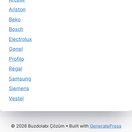
Ariston
Beko
Bosch
Electrolux
Genel
Profilo
Regal
Samsung
Siemens
Vestel
© 2026 Buzdolabı Çözüm
• Built with
GeneratePress