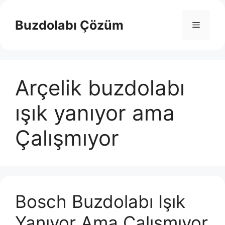
İçeriğe
atla
Buzdolabı Çözüm
Menü
Arçelik buzdolabı
ışık yanıyor ama
Çalışmıyor
Bosch Buzdolabı Işık
Yanıyor Ama Çalışmıyor