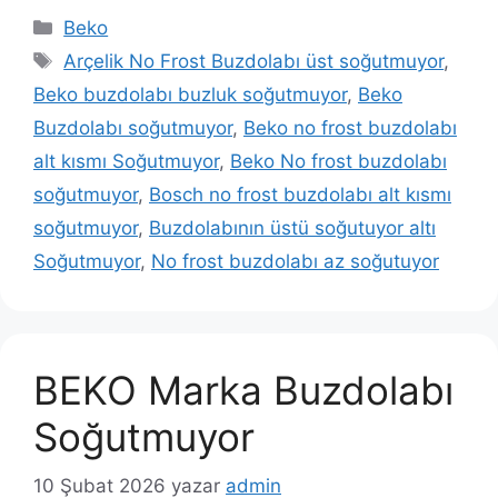
Kategoriler
Beko
Etiketler
Arçelik No Frost Buzdolabı üst soğutmuyor
,
Beko buzdolabı buzluk soğutmuyor
,
Beko
Buzdolabı soğutmuyor
,
Beko no frost buzdolabı
alt kısmı Soğutmuyor
,
Beko No frost buzdolabı
soğutmuyor
,
Bosch no frost buzdolabı alt kısmı
soğutmuyor
,
Buzdolabının üstü soğutuyor altı
Soğutmuyor
,
No frost buzdolabı az soğutuyor
BEKO Marka Buzdolabı
Soğutmuyor
10 Şubat 2026
yazar
admin