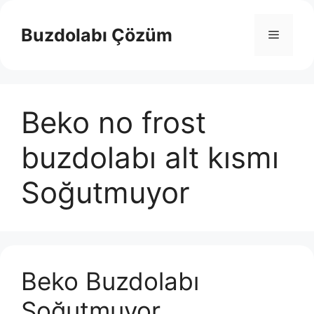
İçeriğe
atla
Buzdolabı Çözüm
Menü
Beko no frost
buzdolabı alt kısmı
Soğutmuyor
Beko Buzdolabı
Soğutmuyor