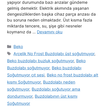
yapıyor durumunda bazı arızalar gündeme
gelmiş demektir. Elektrik akımında yaşanan
dengesizliklerden başka cihaz parça arızası da
bu soruna neden olmaktadır. Üst kısma fazla
miktarda tencere, su, şişe gibi nesneler
koymanız da …
Devamını oku
Kategoriler
Beko
Etiketler
Arçelik No Frost Buzdolabı üst soğutmuyor
,
Beko buzdolabı buzluk soğutmuyor
,
Beko
Buzdolabı soğutmuyor
,
Beko buzdolabı
Soğutmuyor çıt sesi
,
Beko no frost buzdolabı alt
kısmı Soğutmuyor
,
Buzdolabı neden
soğutmuyor
,
Buzdolabı soğutuyor ama
dondurmuyor
,
Buzdolabının üst kısmı
Soğutmuyor