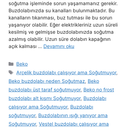
soğutma işleminde sorun yaşamamanız gerekir.
Buzdolabınızda su kanalları bulunmaktadır. Bu
kanalların tıkanması, buz tutması ile bu sorun
yaşanıyor olabilir. Eğer elektrikleriniz uzun süreli
kesilmiş ve gelmişse buzdolabınızda soğutma
azalmış olabilir. Uzun süre dolabın kapağının
açık kalması …
Devamını oku
Kategoriler
Beko
Etiketler
Arçelik buzdolabı çalışıyor ama Soğutmuyor
,
Beko buzdolabı neden Soğutmaz
,
Beko
buzdolabı üst taraf soğutmuyor
,
Beko no frost
buzdolabı alt kısmı Soğutmuyor
,
Buzdolabı
çalışıyor ama Soğutmuyor
,
Buzdolabı
soğutmuyor
,
Buzdolabının ışığı yanıyor ama
Soğutmuyor
,
Vestel buzdolabı çalışıyor ama