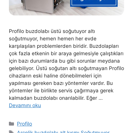
Profilo buzdolabı üstü soğutuyor altı
soğutmuyor, hemen hemen her evde
karşılaşılan problemlerden biridir. Buzdolapları
çok fazla etkenin bir araya gelmesiyle çalıştıkları
için bazı durumlarda bu gibi sorunlar meydana
gelebiliyor. Üstü soğutan altı soğutmayan Profilo
cihazların eski haline dönebilmeleri için
yapılması gereken bazı yöntemler vardır. Bu
yöntemler ile birlikte servis çağırmaya gerek
kalmadan buzdolabı onarılabilir. Eğer …
Devamını oku
Kategoriler
Profilo
Etiketler
Arçelik buzdolabı alt kısmı Soğutmuyor
,