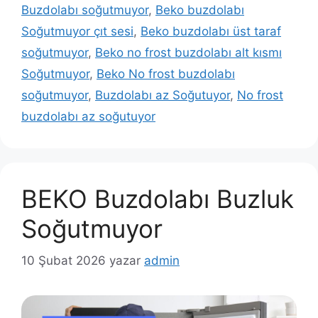
Buzdolabı soğutmuyor
,
Beko buzdolabı
Soğutmuyor çıt sesi
,
Beko buzdolabı üst taraf
soğutmuyor
,
Beko no frost buzdolabı alt kısmı
Soğutmuyor
,
Beko No frost buzdolabı
soğutmuyor
,
Buzdolabı az Soğutuyor
,
No frost
buzdolabı az soğutuyor
BEKO Buzdolabı Buzluk
Soğutmuyor
10 Şubat 2026
yazar
admin