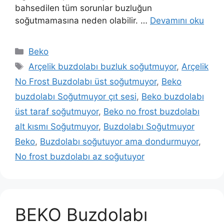
bahsedilen tüm sorunlar buzluğun
soğutmamasına neden olabilir. …
Devamını oku
Kategoriler
Beko
Etiketler
Arçelik buzdolabı buzluk soğutmuyor
,
Arçelik
No Frost Buzdolabı üst soğutmuyor
,
Beko
buzdolabı Soğutmuyor çıt sesi
,
Beko buzdolabı
üst taraf soğutmuyor
,
Beko no frost buzdolabı
alt kısmı Soğutmuyor
,
Buzdolabı Soğutmuyor
Beko
,
Buzdolabı soğutuyor ama dondurmuyor
,
No frost buzdolabı az soğutuyor
BEKO Buzdolabı