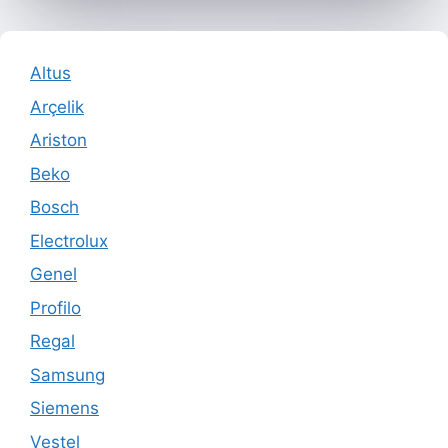
Altus
Arçelik
Ariston
Beko
Bosch
Electrolux
Genel
Profilo
Regal
Samsung
Siemens
Vestel