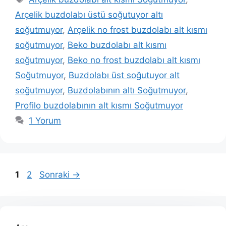
Arçelik buzdolabı üstü soğutuyor altı
soğutmuyor
,
Arçelik no frost buzdolabı alt kısmı
soğutmuyor
,
Beko buzdolabı alt kısmı
soğutmuyor
,
Beko no frost buzdolabı alt kısmı
Soğutmuyor
,
Buzdolabı üst soğutuyor alt
soğutmuyor
,
Buzdolabının altı Soğutmuyor
,
Profilo buzdolabının alt kısmı Soğutmuyor
1 Yorum
Sayfa
Sayfa
1
2
Sonraki
→