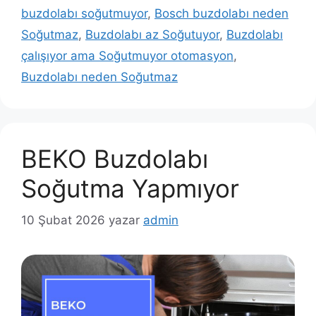
buzdolabı soğutmuyor
,
Bosch buzdolabı neden
Soğutmaz
,
Buzdolabı az Soğutuyor
,
Buzdolabı
çalışıyor ama Soğutmuyor otomasyon
,
Buzdolabı neden Soğutmaz
BEKO Buzdolabı
Soğutma Yapmıyor
10 Şubat 2026
yazar
admin