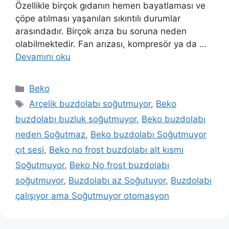
Özellikle birçok gıdanın hemen bayatlaması ve
çöpe atılması yaşanılan sıkıntılı durumlar
arasındadır. Birçok arıza bu soruna neden
olabilmektedir. Fan arızası, kompresör ya da …
Devamını oku
Kategoriler
Beko
Etiketler
Arçelik buzdolabı soğutmuyor
,
Beko
buzdolabı buzluk soğutmuyor
,
Beko buzdolabı
neden Soğutmaz
,
Beko buzdolabı Soğutmuyor
çıt sesi
,
Beko no frost buzdolabı alt kısmı
Soğutmuyor
,
Beko No frost buzdolabı
soğutmuyor
,
Buzdolabı az Soğutuyor
,
Buzdolabı
çalışıyor ama Soğutmuyor otomasyon