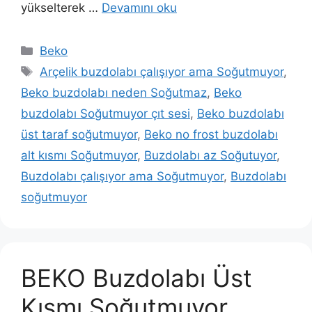
yükselterek …
Devamını oku
Kategoriler
Beko
Etiketler
Arçelik buzdolabı çalışıyor ama Soğutmuyor
,
Beko buzdolabı neden Soğutmaz
,
Beko
buzdolabı Soğutmuyor çıt sesi
,
Beko buzdolabı
üst taraf soğutmuyor
,
Beko no frost buzdolabı
alt kısmı Soğutmuyor
,
Buzdolabı az Soğutuyor
,
Buzdolabı çalışıyor ama Soğutmuyor
,
Buzdolabı
soğutmuyor
BEKO Buzdolabı Üst
Kısmı Soğutmuyor