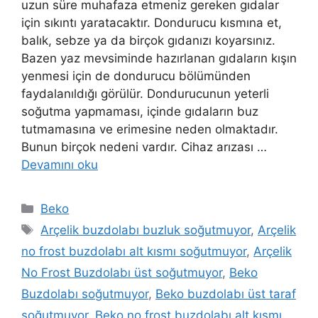
uzun süre muhafaza etmeniz gereken gıdalar
için sıkıntı yaratacaktır. Dondurucu kısmına et,
balık, sebze ya da birçok gıdanızı koyarsınız.
Bazen yaz mevsiminde hazırlanan gıdaların kışın
yenmesi için de dondurucu bölümünden
faydalanıldığı görülür. Dondurucunun yeterli
soğutma yapmaması, içinde gıdaların buz
tutmamasına ve erimesine neden olmaktadır.
Bunun birçok nedeni vardır. Cihaz arızası …
Devamını oku
Kategoriler
Beko
Etiketler
Arçelik buzdolabı buzluk soğutmuyor
,
Arçelik
no frost buzdolabı alt kısmı soğutmuyor
,
Arçelik
No Frost Buzdolabı üst soğutmuyor
,
Beko
Buzdolabı soğutmuyor
,
Beko buzdolabı üst taraf
soğutmuyor
,
Beko no frost buzdolabı alt kısmı