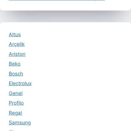
Altus
Arçelik
Ariston
Beko
Bosch
Electrolux
Genel
Profilo
Regal
Samsung