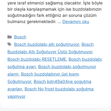
yere israf etmenizi sağlamış olacaktır. İşte böyle
bir olayla karşılaşmamak için ise buzdolabınızın
soğutmadığını fark ettiğiniz an soruna çözüm
bulmanız gerekmektedir. …
Devamını oku
Kategoriler
Bosch
Etiketler
Bosch buzdolabı altı soğutmuyor
,
Bosch
Buzdolabı Altı Soğutuyor Üstü Soğutmuyor
,
Bosch buzdolabı RESETLEME
,
Bosch buzdolabı
soğutma ayarı
,
Bosch buzdolabı soğutmuyor
alarm
,
Bosch buzdolabının üst kısmı
Soğutmuyor
,
Bosch kdn49a04ne sogutma
ayarları
,
Bosch No frost buzdolabı soğutma
yapmıyor