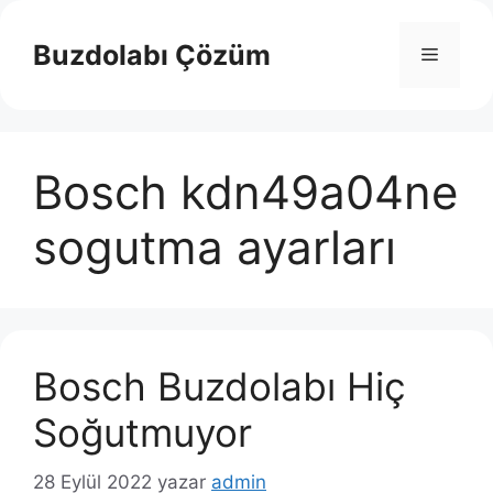
İçeriğe
atla
Buzdolabı Çözüm
Menü
Bosch kdn49a04ne
sogutma ayarları
Bosch Buzdolabı Hiç
Soğutmuyor
28 Eylül 2022
yazar
admin