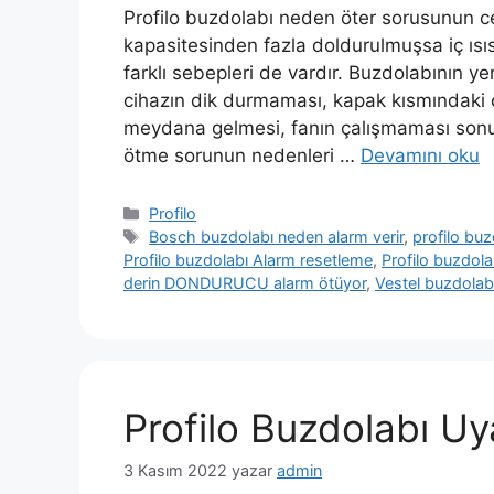
Profilo buzdolabı neden öter sorusunun ce
kapasitesinden fazla doldurulmuşsa iç ısı
farklı sebepleri de vardır. Buzdolabının 
cihazın dik durmaması, kapak kısmındaki c
meydana gelmesi, fanın çalışmaması sonu
ötme sorunun nedenleri …
Devamını oku
Kategoriler
Profilo
Etiketler
Bosch buzdolabı neden alarm verir
,
profilo bu
Profilo buzdolabı Alarm resetleme
,
Profilo buzdola
derin DONDURUCU alarm ötüyor
,
Vestel buzdolab
Profilo Buzdolabı Uy
3 Kasım 2022
yazar
admin