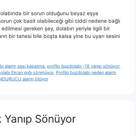
zdolabında bir sorun olduğunu beyaz eşya
sorun çok basit olabileceği gibi ciddi nedene bağlı
 edilmesi gereken şey, dolabın yeriyle ilgili bir
ın bir tanesi bile boşta kalsa yine bu uyarı sesini
bı alarm sesi kapatma
,
profilo buzdolabı -18 yanıp sönüyor
,
dolabı Ekran ışığı sönmüyor
,
Profilo buzdolabı neden alarm
DONDURUCU alarm ötüyor
ık Yanıp Sönüyor