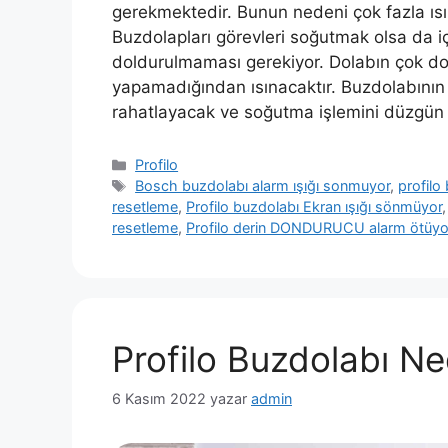
gerekmektedir. Bunun nedeni çok fazla ısı
Buzdolapları görevleri soğutmak olsa da iç
doldurulmaması gerekiyor. Dolabın çok do
yapamadığından ısınacaktır. Buzdolabının i
rahatlayacak ve soğutma işlemini düzgün
Kategoriler
Profilo
Etiketler
Bosch buzdolabı alarm ışığı sonmuyor
,
profilo
resetleme
,
Profilo buzdolabı Ekran ışığı sönmüyor
resetleme
,
Profilo derin DONDURUCU alarm ötüyo
Profilo Buzdolabı N
6 Kasım 2022
yazar
admin