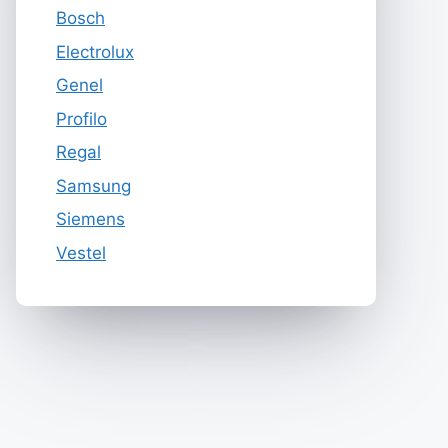
Bosch
Electrolux
Genel
Profilo
Regal
Samsung
Siemens
Vestel