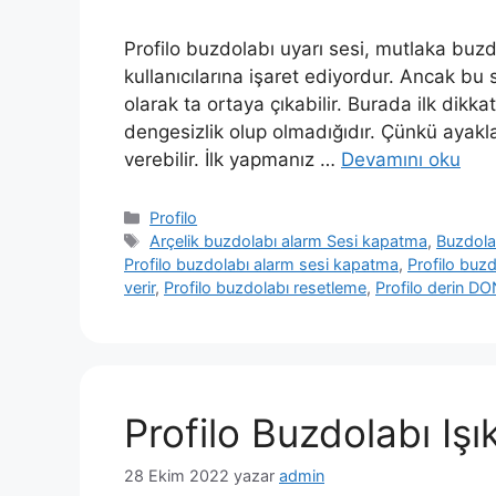
Profilo buzdolabı uyarı sesi, mutlaka bu
kullanıcılarına işaret ediyordur. Ancak bu 
olarak ta ortaya çıkabilir. Burada ilk dikkat
dengesizlik olup olmadığıdır. Çünkü ayaklar
verebilir. İlk yapmanız …
Devamını oku
Kategoriler
Profilo
Etiketler
Arçelik buzdolabı alarm Sesi kapatma
,
Buzdola
Profilo buzdolabı alarm sesi kapatma
,
Profilo buz
verir
,
Profilo buzdolabı resetleme
,
Profilo derin 
Profilo Buzdolabı Iş
28 Ekim 2022
yazar
admin