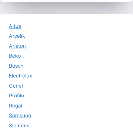
Altus
Arçelik
Ariston
Beko
Bosch
Electrolux
Genel
Profilo
Regal
Samsung
Siemens