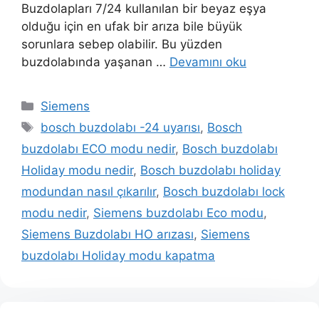
Buzdolapları 7/24 kullanılan bir beyaz eşya
olduğu için en ufak bir arıza bile büyük
sorunlara sebep olabilir. Bu yüzden
buzdolabında yaşanan …
Devamını oku
Kategoriler
Siemens
Etiketler
bosch buzdolabı -24 uyarısı
,
Bosch
buzdolabı ECO modu nedir
,
Bosch buzdolabı
Holiday modu nedir
,
Bosch buzdolabı holiday
modundan nasıl çıkarılır
,
Bosch buzdolabı lock
modu nedir
,
Siemens buzdolabı Eco modu
,
Siemens Buzdolabı HO arızası
,
Siemens
buzdolabı Holiday modu kapatma