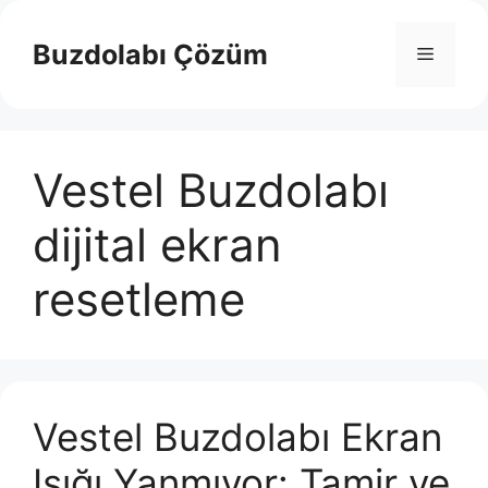
İçeriğe
atla
Buzdolabı Çözüm
Menü
Vestel Buzdolabı
dijital ekran
resetleme
Vestel Buzdolabı Ekran
Işığı Yanmıyor: Tamir ve