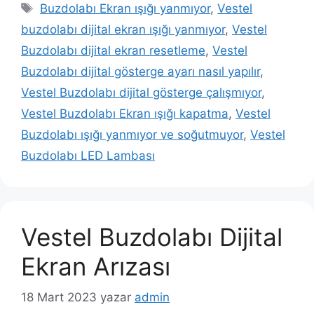
Etiketler
Buzdolabı Ekran ışığı yanmıyor
,
Vestel
buzdolabı dijital ekran ışığı yanmıyor
,
Vestel
Buzdolabı dijital ekran resetleme
,
Vestel
Buzdolabı dijital gösterge ayarı nasıl yapılır
,
Vestel Buzdolabı dijital gösterge çalışmıyor
,
Vestel Buzdolabı Ekran ışığı kapatma
,
Vestel
Buzdolabı ışığı yanmıyor ve soğutmuyor
,
Vestel
Buzdolabı LED Lambası
Vestel Buzdolabı Dijital
Ekran Arızası
18 Mart 2023
yazar
admin