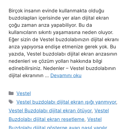
Birçok insanın evinde kullanmakta olduğu
buzdolapları içerisinde yer alan dijital ekran
çoğu zaman arıza yapabiliyor. Bu da
kullanıcıların sıkıntı yaşamasına neden oluyor.
Eğer sizin de Vestel buzdolabınızın dijital ekranı
arıza yapıyorsa endişe etmenize gerek yok. Bu
yazıda, Vestel buzdolabı dijital ekran arızasının
nedenleri ve çözüm yolları hakkında bilgi
edinebilirsiniz. Nedenler – Vestel buzdolabının
dijital ekranının …
Devamını oku
Kategoriler
Vestel
Etiketler
Vestel buzdolabı dijital ekran ışığı yanmıyor
,
Vestel Buzdolabı dijital ekran ötüyor
,
Vestel
Buzdolabı dijital ekran resetleme
,
Vestel
Buzdolabı dijital gösterge ayarı nasıl yapılır
,